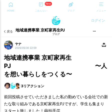
New
HOME
ごあんない
ブログ
メニュー
ログイン
地域連携事業 京町家再生PJ 〜人を想い暮らしをつくる〜
戻る
ブログ
ヤナ
2025/05/30 22:59
地域連携事業 京町家再生
PJ 〜人
を想い暮らしをつくる〜
3
リアクション
前回投稿させていただきました私の勤めている会社での新
たな取り組みである京町家再生PJですが、学生も集まり
スタート致しました！😆拍手👏