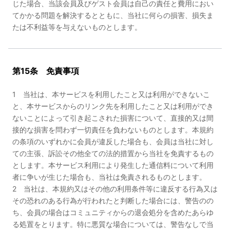
じた場合、当該会員及びゲスト会員は自己の責任と費用におい
てかかる問題を解決するとともに、当社に何らの損害、損失ま
たは不利益等を与えないものとします。
第15条 免責事項
1 当社は、本サービスを利用したこと又は利用ができないこ
と、本サービスからのリンク先を利用したこと又は利用ができ
ないことによって引き起こされた損害について、直接的又は間
接的な損害を問わず一切責任を負わないものとします。本規約
の条項のいずれかに会員が違反した場合も、会員は当社に対し
ての主張、訴訟その他全ての法的措置から当社を免責するもの
とします。本サービス利用により発生した通信料について利用
者に争いが生じた場合も、当社は免責されるものとします。
2 当社は、本規約又はその他の利用条件等に違反する行為又は
その恐れのある行為が行われたと判断した場合には、警告のの
ち、会員の場合はコミュニティからの退会処分を含めたあらゆ
る処置をとります。特に悪質な場合については、警告なしで当