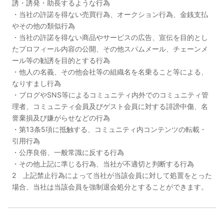
誘・誘発・助長するような行為
・当社の許諾を得ない売買行為、オークション行為、金銭支払
やその他の類似行為
・当社の許諾を得ない商品やサービスの広告、宣伝を目的とし
たプロフィール内容の公開、その他スパムメール、チェーンメ
ール等の勧誘を目的とする行為
・他人の名義、その他会社等の組織名を名乗ること等による、
なりすまし行為
・ブログやSNS等によるコミュニティ内外でのコミュニティ管
理者、コミュニティ会員及びゲスト会員に対する誹謗中傷、名
誉棄損及び嫌がらせなどの行為
・第13条5項に抵触する、コミュニティ内コンテンツの転載・
引用行為
・公序良俗、一般常識に反する行為
・その他上記に準じる行為、当社が不適切と判断する行為
2 上記禁止行為によって当社が当該会員に対して処置をとった
場合、当社は当該会員を強制退会処分とすることができます。