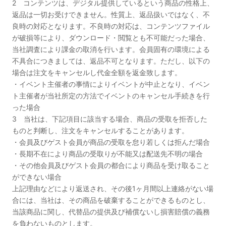
2 コンテンツは、デジタル提供しているという商品の性格上、
返品は一切お受けできません。性質上、返品扱いではなく、不
良時の対応となります。不良時の対応は、コンテンツファイル
が破損等により、ダウンロード・閲覧とも不可能だった場合、
当社調査により課金の取消を行います。会員固有の環境による
不具合につきましては、返品不可となります。ただし、以下の
場合は注文をキャンセルし代金全額を返金致します。
・イベント主催者の事情によりイベントが中止となり、イベン
ト主催者が当社所定の方法でイベントのキャンセル手続きを行
った場合
3 当社は、下記項目に該当する場合、商品の受取を拒否した
ものと判断し、注文をキャンセルすることがあります。
・会員及びゲスト会員が商品の受取を怠り若しくは拒んだ場合
・長期不在により商品の受取りが不能又は配送先不明の場合
・その他会員及びゲスト会員の都合により商品を受け取ること
ができない場合
上記理由などにより返送され、その後1ヶ月間以上連絡がない場
合には、当社は、その商品を破棄することができるものとし、
当該商品に関し、代替品の提供及び補償ないし損害賠償の義務
を負わないものとします。