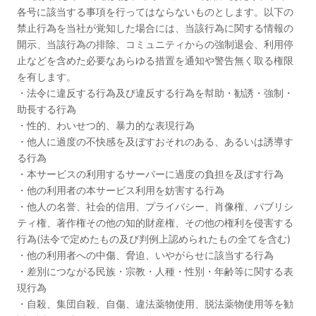
各号に該当する事項を行ってはならないものとします。以下の
禁止行為を当社が覚知した場合には、当該行為に関する情報の
開示、当該行為の排除、コミュニティからの強制退会、利用停
止などを含めた必要なあらゆる措置を通知や警告無く取る権限
を有します。
・法令に違反する行為及び違反する行為を幇助・勧誘・強制・
助長する行為
・性的、わいせつ的、暴力的な表現行為
・他人に過度の不快感を及ぼすおそれのある、あるいは誘導す
る行為
・本サービスの利用するサーバーに過度の負担を及ぼす行為
・他の利用者の本サービス利用を妨害する行為
・他人の名誉、社会的信用、プライバシー、肖像権、パブリシ
ティ権、著作権その他の知的財産権、その他の権利を侵害する
行為(法令で定めたもの及び判例上認められたもの全てを含む)
・他の利用者への中傷、脅迫、いやがらせに該当する行為
・差別につながる民族・宗教・人種・性別・年齢等に関する表
現行為
・自殺、集団自殺、自傷、違法薬物使用、脱法薬物使用等を勧