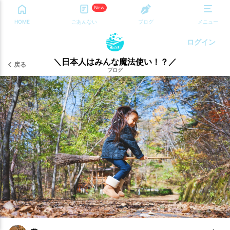
New
HOME
ごあんない
ブログ
メニュー
ログイン
＼日本人はみんな魔法使い！？／
戻る
ブログ