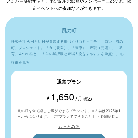
メンバー登録すると、限定記事の閲覧やメンバー同士の交流、限
定イベントへの参加などができます。
風の町
株式会社 今日と明日が運営する町づくりコミュニティサロン「風の
町」プロジェクト。 「食（農業）」「医療」「表現（芸術）」「教
育」４つの柱と 「人生の選択肢と登場人物をふやす」を重点に、 心
の幅を広げ、人生の豊かさを味わいたいと考えています。
詳細を見る
通常プラン
1,650
¥
/月
(税込)
風の町を全て楽しむ事ができるプランです。 ※入会は2025年1
月からになります。 【本プランでできること】 ・各部活動へ
の参加およびメンバー同士の交流 ・ブログへの投稿 ・各コラ
もっとみる
ムの購読