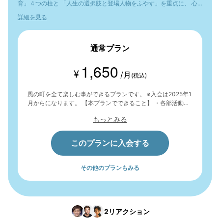
育」４つの柱と 「人生の選択肢と登場人物をふやす」を重点に、 心
の幅を広げ、人生の豊かさを味わいたいと考えています。
詳細を見る
通常プラン
1,650
¥
/月
(税込)
風の町を全て楽しむ事ができるプランです。 ※入会は2025年1
月からになります。 【本プランでできること】 ・各部活動へ
の参加およびメンバー同士の交流 ・ブログへの投稿 ・各コラ
もっとみる
ムの購読
このプランに入会する
その他のプランもみる
2
リアクション