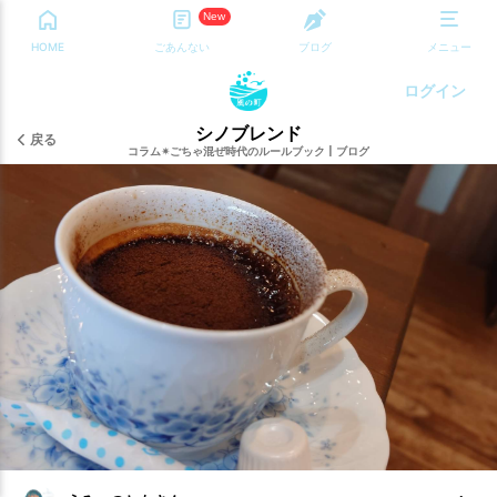
New
HOME
ごあんない
ブログ
メニュー
ログイン
シノブレンド
戻る
コラム✴︎ごちゃ混ぜ時代のルールブック
|
ブログ